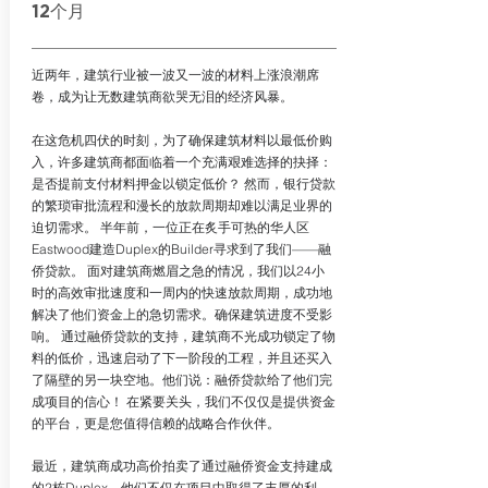
12个月
近两年，建筑行业被一波又一波的材料上涨浪潮席
卷，成为让无数建筑商欲哭无泪的经济风暴。
在这危机四伏的时刻，为了确保建筑材料以最低价购
入，许多建筑商都面临着一个充满艰难选择的抉择：
是否提前支付材料押金以锁定低价？ 然而，银行贷款
的繁琐审批流程和漫长的放款周期却难以满足业界的
迫切需求。 半年前，一位正在炙手可热的华人区
Eastwood建造Duplex的Builder寻求到了我们——融
侨贷款。 面对建筑商燃眉之急的情况，我们以24小
时的高效审批速度和一周内的快速放款周期，成功地
解决了他们资金上的急切需求。确保建筑进度不受影
响。 通过融侨贷款的支持，建筑商不光成功锁定了物
料的低价，迅速启动了下一阶段的工程，并且还买入
了隔壁的另一块空地。他们说：融侨贷款给了他们完
成项目的信心！ 在紧要关头，我们不仅仅是提供资金
的平台，更是您值得信赖的战略合作伙伴。
最近，建筑商成功高价拍卖了通过融侨资金支持建成
的2栋Duplex，他们不仅在项目中取得了丰厚的利